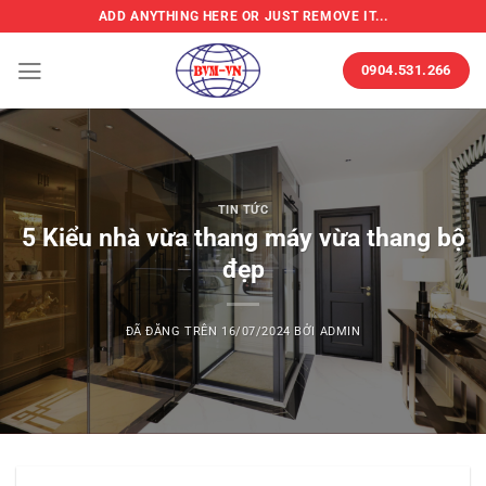
Chuyển
ADD ANYTHING HERE OR JUST REMOVE IT...
đến
nội
0904.531.266
dung
TIN TỨC
5 Kiểu nhà vừa thang máy vừa thang bộ
đẹp
ĐÃ ĐĂNG TRÊN
16/07/2024
BỞI
ADMIN