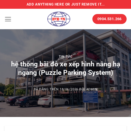
Chuyển
ADD ANYTHING HERE OR JUST REMOVE IT...
đến
nội
0904.531.266
dung
TIN TỨC
hệ thống bãi đỗ xe xếp hình nâng hạ
ngang (Puzzle Parking System)
ĐÃ ĐĂNG TRÊN
18/06/2026
BỞI
ADMIN