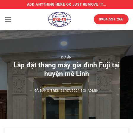
Chuyển
ADD ANYTHING HERE OR JUST REMOVE IT...
đến
nội
0904.531.266
dung
DỰ ÁN
Lắp đặt thang máy gia đình Fuji tại
huyện mê Linh
ĐÃ ĐĂNG TRÊN
26/07/2024
BỞI
ADMIN