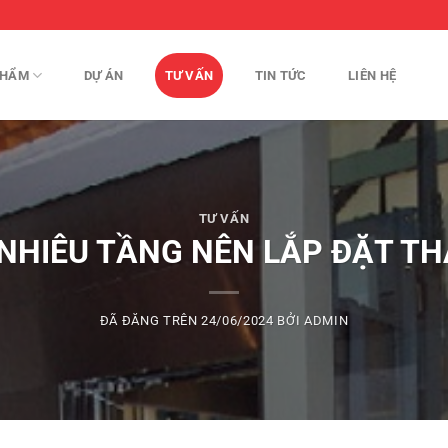
PHẨM
DỰ ÁN
TƯ VẤN
TIN TỨC
LIÊN HỆ
TƯ VẤN
NHIÊU TẦNG NÊN LẮP ĐẶT T
ĐÃ ĐĂNG TRÊN
24/06/2024
BỞI
ADMIN