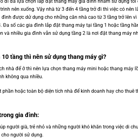
đổ đi đã lựa chọn lắp đặt thang máy gia đình nhằm sử dụng tối
trình nên xuống. Vậy nhà từ 3 đến 4 tầng trở đi thì việc có nên
 đình
được dử dụng cho những căn nhà cao từ 3 tầng trở lên vì 
3. Đa số các gia đình lắp đặt thang máy tại tầng 1 hoặc tầng hầ
rên và nhiều gia đình vẫn sử dụng tầng 2 là nơi đặt thang máy n
n 10 tầng thì nên sử dụng thang máy gì?
tích nhà để ở thì nên lựa chọn thang máy mini hoặc thang máy l
nh không qua nhiều.
t phần hoặc toàn bộ diện tích nhà để kinh doanh hay cho thuê 
trong gia đình:
giúp người già, trẻ nhỏ và những người khó khăn trong việc di c
n cho người sử dụng.