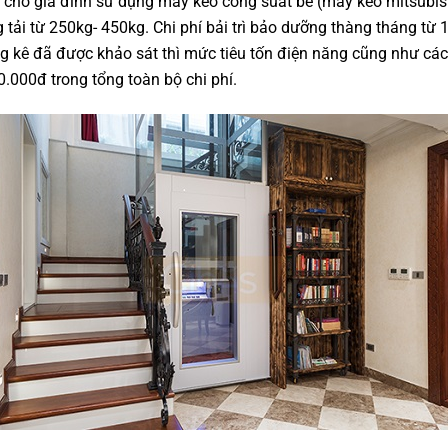
cho gia đình sử dụng máy kéo công suất bé (máy kéo mitsubis
 tải từ 250kg- 450kg. Chi phí bải trì bảo dưỡng thàng tháng t
 kê đã được khảo sát thì mức tiêu tốn điện năng cũng như các
.000đ trong tổng toàn bộ chi phí.