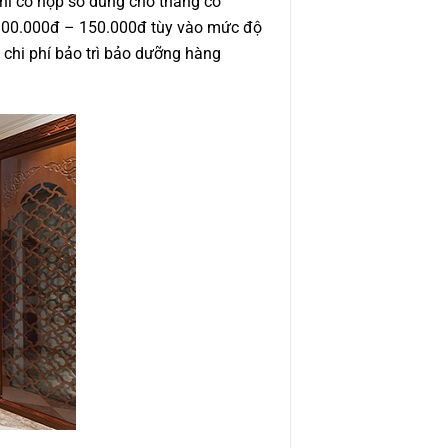
hi có hộp số dùng cho thang có
ừ 100.000đ – 150.000đ tùy vào mức độ
 chi phí bảo trì bảo dưỡng hàng