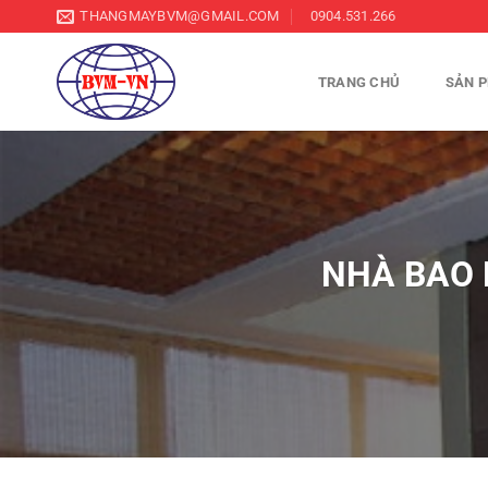
Chuyển
THANGMAYBVM@GMAIL.COM
0904.531.266
đến
nội
TRANG CHỦ
SẢN 
dung
NHÀ BAO 