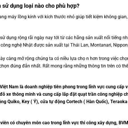
n sử dụng loại nào cho phù hợp?
ng máy lồng kính với kích thước nhỏ giúp tiết kiệm không gian
sử dụng rộng rãi ngày nay tới từ các hãng sản xuất nổi tiếng 
i công nghệ Nhật được sản xuất tại Thái Lan, Montanari, Nippo
ày càng mở rộng chúng ta có niều lựa chọ n hơn trong việc chọ
 chọn đúng đắn nhất. Rất mong rằng những thông tin trên có th
ệt Nam là doanh nghiệp tiên phong trong lĩnh vực cung cấp v
đỗ xe thông minh và cung cấp lắp đặt quạt trần công nghiệp c
động Quiko, Key ( Ý), cửa tự động Cortech ( Hàn Quốc), Teraoka 
n viên có chuyên môn cao trong lĩnh vực thi công xây dựng, B