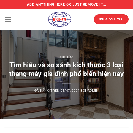
Chuyển
ADD ANYTHING HERE OR JUST REMOVE IT...
đến
nội
0904.531.266
dung
TIN TỨC
Tìm hiểu và so sánh kích thước 3 loại
thang máy gia đình phổ biến hiện nay
ĐÃ ĐĂNG TRÊN
05/07/2024
BỞI
ADMIN